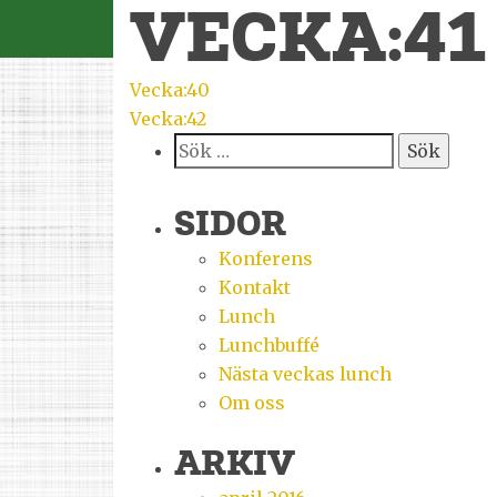
VECKA:41
INLÄGGSNAVIGERI
Vecka:40
Vecka:42
Sök
efter:
SIDOR
Konferens
Kontakt
Lunch
Lunchbuffé
Nästa veckas lunch
Om oss
ARKIV