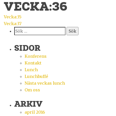
VECKA:36
INLÄGGSNAVIGERING
Vecka:35
Vecka:37
Sök
efter:
SIDOR
Konferens
Kontakt
Lunch
Lunchbuffé
Nästa veckas lunch
Om oss
ARKIV
april 2016