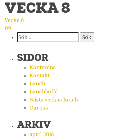
VECKA 8
INLÄGGSNAVIGERING
Vecka 6
09
Sök
efter:
SIDOR
Konferens
Kontakt
Lunch
Lunchbuffé
Nästa veckas lunch
Om oss
ARKIV
april 2016