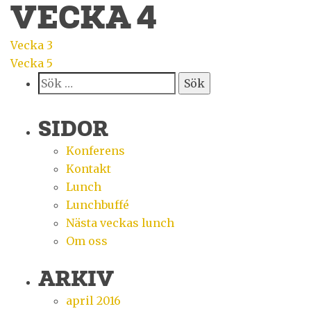
VECKA 4
INLÄGGSNAVIGERING
Vecka 3
Vecka 5
Sök
efter:
SIDOR
Konferens
Kontakt
Lunch
Lunchbuffé
Nästa veckas lunch
Om oss
ARKIV
april 2016