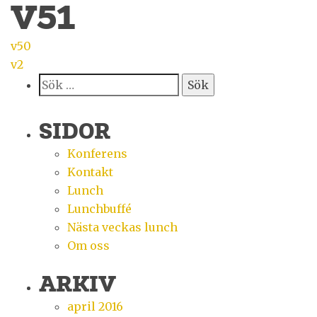
V51
INLÄGGSNAVIGERING
v50
v2
Sök
efter:
SIDOR
Konferens
Kontakt
Lunch
Lunchbuffé
Nästa veckas lunch
Om oss
ARKIV
april 2016