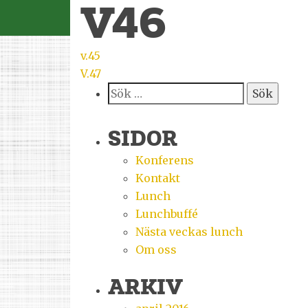
V46
INLÄGGSNAVIGERI
v.45
V.47
Sök
efter:
SIDOR
Konferens
Kontakt
Lunch
Lunchbuffé
Nästa veckas lunch
Om oss
ARKIV