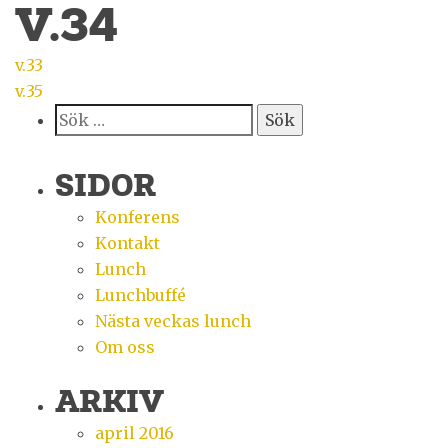
V.34
INLÄGGSNAVIGERING
v.33
v.35
Sök
efter:
SIDOR
Konferens
Kontakt
Lunch
Lunchbuffé
Nästa veckas lunch
Om oss
ARKIV
april 2016