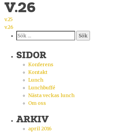
V.26
INLÄGGSNAVIGERING
v.25
v.26
Sök
efter:
SIDOR
Konferens
Kontakt
Lunch
Lunchbuffé
Nästa veckas lunch
Om oss
ARKIV
april 2016